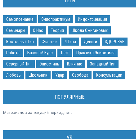
ТЕГИ
Самопознание
Эниопрактикум
Индоктринация
Семинары
О Нас
Теория
Школа Ожигановых
Восточный Тип
Счастье
4 Типа
Деньги
ЗДОРОВЬЕ
Работа
Базовый Курс
Тест
Практика Эниостиля
Северный Тип
Эниостиль
Влияние
Западный Тип
Любовь
Школьник
Удар
Свобода
Консультации
ПОПУЛЯРНЫЕ
Материалов за текущий период нет.
VK