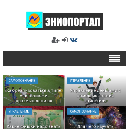
САМОПОЗНАНИЕ
УПРАВЛЕНИЕ
Как реализоваться в типе
Управление деньгами с
«явлению» и
помощью знания
«размышлению»
эниостиля
УПРАВЛЕНИЕ
САМОПОЗНАНИЕ
Какие фишки надо знать,
Для чего изучать