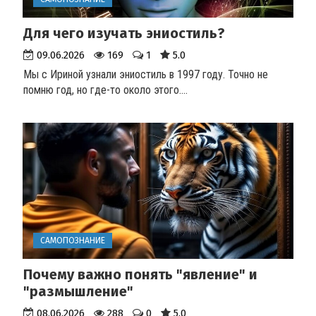
Для чего изучать эниостиль?
09.06.2026
169
1
5.0
Мы с Ириной узнали эниостиль в 1997 году. Точно не
помню год, но где-то около этого.
...
САМОПОЗНАНИЕ
Почему важно понять "явление" и
"размышление"
08.06.2026
288
0
5.0