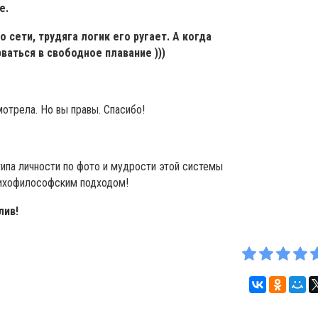
е.
 сети, трудяга логик его ругает. А когда
ваться в свободное плавание )))
мотрела. Но вы правы. Спасибо!
типа личности по фото и мудрости этой системы
сихофилософским подходом!
лив!