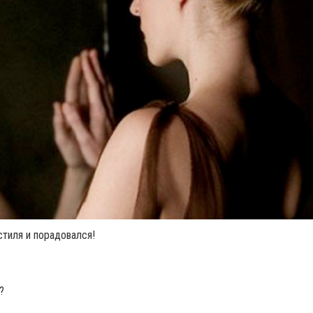
тиля и порадовался!
?