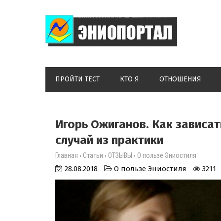
ПРОЙТИ ТЕСТ
КТО Я
ОТНОШЕНИЯ
Игорь Ожиганов. Как зависать
случай из практики
Главная
Статьи
ОТЗЫВЫ
О пользе Эниостиля
›
›
›
28.08.2018
О пользе Эниостиля
3211