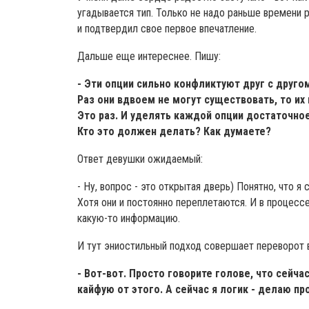
угадывается тип. Только не надо раньше времени 
и подтвердил свое первое впечатление.
Дальше еще интереснее. Пишу:
- Эти опции сильно конфликтуют друг с другом
Раз они вдвоем не могут существовать, то их
Это раз. И уделять каждой опции достаточное
Кто это должен делать? Как думаете?
Ответ девушки ожидаемый:
- Ну, вопрос - это открытая дверь) Понятно, что я
Хотя они и постоянно переплетаются. И в процесс
какую-то информацию.
И тут эниостильный подход совершает переворот в
- Вот-вот. Просто говорите
голове
, что сейча
кайфую от этого.
А сейчас я логик - делаю пр