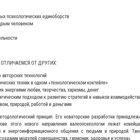
вых психологических единоборств
мудрым человеком
ельности
 ОТЛИЧАЕМСЯ ОТ ДРУГИХ:
 авторских технологий
ических техник в одном «технологическом коктейле»
ия энергиями любви, творчества, харизмы, денег
итическим подходом к развитию стратегий и навыков взаимодейств
вом, природой, работой и деньгами
тодологический принцип. Его новаторские разработки принадлеж
ове этого нового направления валеопсихологии лежат новейш
ни и энергоинформационного общения с людьми и природой. Так
оздании модулей совершенства, гармонии, здоровья и успеха».