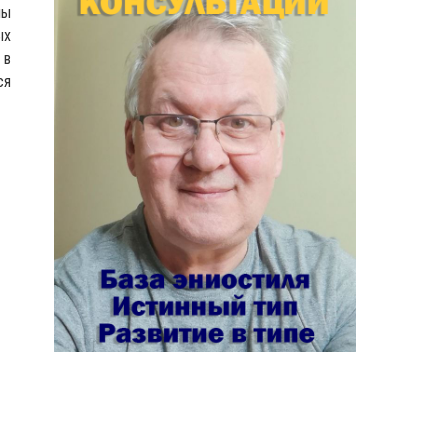
ны
ых
 в
ся